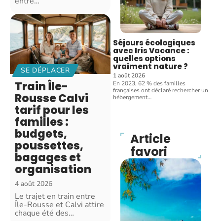
entre
…
Séjours écologiques
avec Iris Vacance :
quelles options
vraiment nature ?
SE DÉPLACER
1 août 2026
Train Île-
En 2023, 62 % des familles
françaises ont déclaré rechercher un
Rousse Calvi
hébergement
…
tarif pour les
familles :
budgets,
Article
poussettes,
favori
bagages et
organisation
4 août 2026
Le trajet en train entre
Île-Rousse et Calvi attire
chaque été des
…