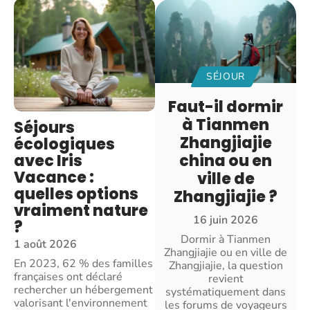
SÉJOUR
Faut-il dormir
à Tianmen
Séjours
Zhangjiajie
écologiques
avec Iris
china ou en
Vacance :
ville de
quelles options
Zhangjiajie ?
vraiment nature
16 juin 2026
?
Dormir à Tianmen
1 août 2026
Zhangjiajie ou en ville de
En 2023, 62 % des familles
Zhangjiajie, la question
françaises ont déclaré
revient
rechercher un hébergement
systématiquement dans
valorisant l'environnement
les forums de voyageurs