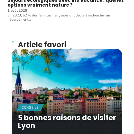
Séjours écologiques avec Iris Vacance : quelles
options vraiment nature ?
1 août 2026
En 2023, 62 % des familles françaises ont déclaré rechercher un
hébergement
…
Article favori
CONSEILS
5 bonnes raisons de visiter
Lyon