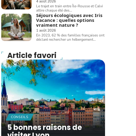
4 août 2026
Le trajet en train entre Île-Rousse et Calvi
attire chaque été des
…
Séjours écologiques avec Iris
Vacance : quelles options
vraiment nature ?
1 août 2026
En 2023, 62 % des familles françaises ont
déclaré rechercher un hébergement
…
Article favori
CONSEILS
5 bonnes raisons de
visiter Lyon