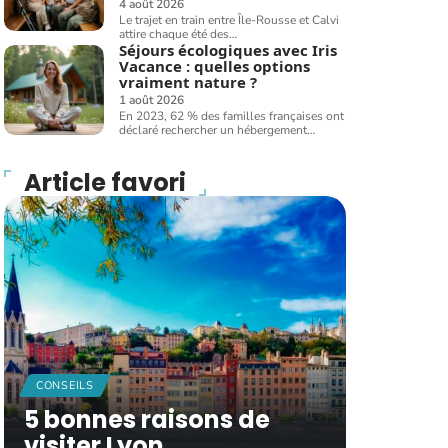
4 août 2026
Le trajet en train entre Île-Rousse et Calvi
attire chaque été des
…
Séjours écologiques avec Iris
Vacance : quelles options
vraiment nature ?
1 août 2026
En 2023, 62 % des familles françaises ont
déclaré rechercher un hébergement
…
Article favori
CONSEILS
5 bonnes raisons de
visiter Lyon