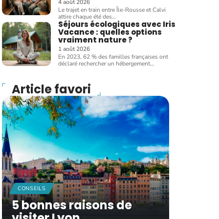
4 août 2026
Le trajet en train entre Île-Rousse et Calvi
attire chaque été des
…
Séjours écologiques avec Iris
Vacance : quelles options
vraiment nature ?
1 août 2026
En 2023, 62 % des familles françaises ont
déclaré rechercher un hébergement
…
Article favori
CONSEILS
5 bonnes raisons de
visiter Lyon