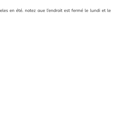
les en été, notez que l’endroit est fermé le lundi et le
re de 11 h à 16 h 15. À partir du jeudi, l’ouverture du
i. Le mercredi, le château n’ouvre ses portes qu’à partir de
-end, vous pourrez vous y rendre dès 9 h 15.
sans une visite du château de Peles ? Cet endroit
etits. Il vous téléportera dans le passé pour apprécier la
l’art durant l’époque royale.
ARTICLE SUIVANT
Quelles activités
 : où passer une
touristiques faire en Grèce
?