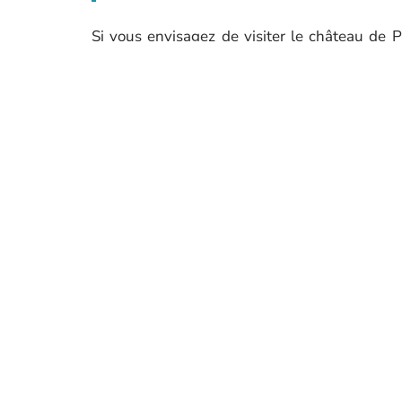
Si vous envisagez de visiter le château de Pe
mardi. Le mercredi, vous pourrez vous y rend
château est avancée à 9 h 15.
En hiver, le jour de fermeture est fixé le lund
11 h. Cependant, le mardi, le jeudi et le week
Que serait alors un séjour en Roumanie 
impressionnera aussi bien les grands que les p
beauté de l’architecture ancienne et découvrir 
ARTICLE PRÉCÉDENT
Séjours insolites en Île-de-France
nuit inoubliable en amoureux