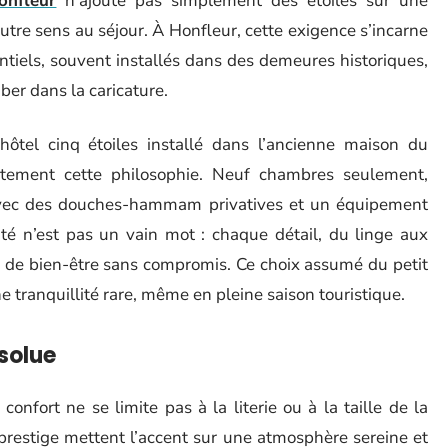
onfleur
n’ajoute pas simplement des étoiles sur une
 autre sens au séjour. À Honfleur, cette exigence s’incarne
iels, souvent installés dans des demeures historiques,
er dans la caricature.
-hôtel cinq étoiles installé dans l’ancienne maison du
faitement cette philosophie. Neuf chambres seulement,
vec des douches-hammam privatives et un équipement
mité n’est pas un vain mot : chaque détail, du linge aux
ce de bien-être sans compromis. Ce choix assumé du petit
 tranquillité rare, même en pleine saison touristique.
solue
onfort ne se limite pas à la literie ou à la taille de la
prestige mettent l’accent sur une atmosphère sereine et