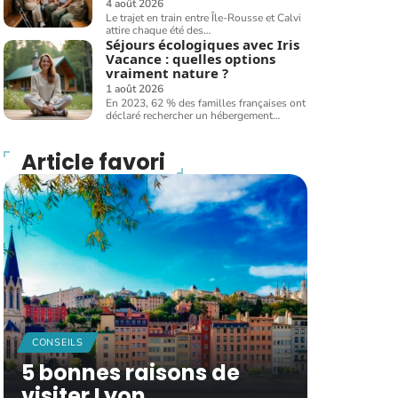
4 août 2026
Le trajet en train entre Île-Rousse et Calvi
attire chaque été des
…
Séjours écologiques avec Iris
Vacance : quelles options
vraiment nature ?
1 août 2026
En 2023, 62 % des familles françaises ont
déclaré rechercher un hébergement
…
Article favori
CONSEILS
5 bonnes raisons de
visiter Lyon