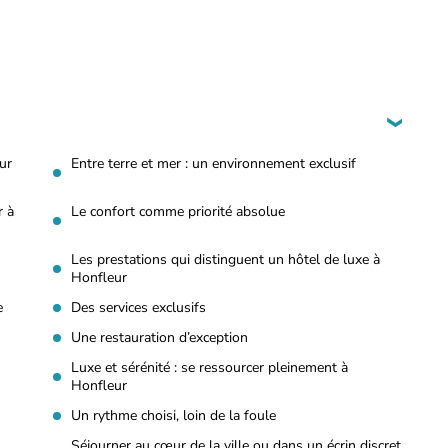
ur
Entre terre et mer : un environnement exclusif
r à
Le confort comme priorité absolue
Les prestations qui distinguent un hôtel de luxe à
Honfleur
e
Des services exclusifs
Une restauration d’exception
Luxe et sérénité : se ressourcer pleinement à
Honfleur
Un rythme choisi, loin de la foule
Séjourner au cœur de la ville ou dans un écrin discret