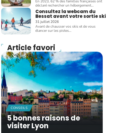
En 2023, 62 % des familles françaises ont
déclaré rechercher un hébergement
…
Consultez la webcam du
Bessat avant votre sortie ski
31 juillet 2026
Avant de chausser vos skis et de vous
élancer sur les pistes
…
Article favori
CONSEILS
5 bonnes raisons de
visiter Lyon