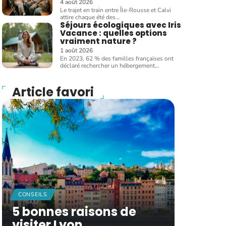
4 août 2026
Le trajet en train entre Île-Rousse et Calvi
attire chaque été des
…
Séjours écologiques avec Iris
Vacance : quelles options
vraiment nature ?
1 août 2026
En 2023, 62 % des familles françaises ont
déclaré rechercher un hébergement
…
Article favori
CONSEILS
5 bonnes raisons de
visiter Lyon