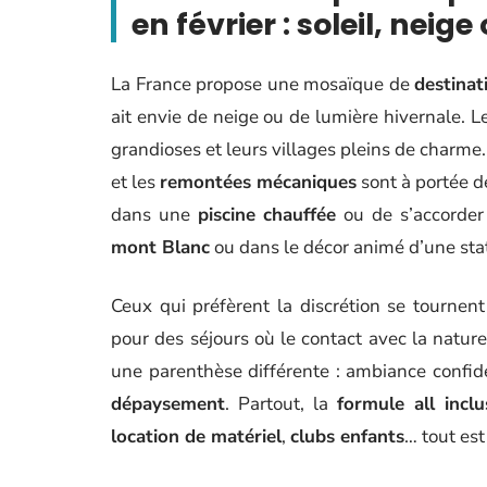
en février : soleil, ne
La France propose une mosaïque de
destinat
ait envie de neige ou de lumière hivernale. 
grandioses et leurs villages pleins de charme. 
et les
remontées mécaniques
sont à portée de
dans une
piscine chauffée
ou de s’accorde
mont Blanc
ou dans le décor animé d’une sta
Ceux qui préfèrent la discrétion se tournen
pour des séjours où le contact avec la natur
une parenthèse différente : ambiance confid
dépaysement
. Partout, la
formule all inclu
location de matériel
,
clubs enfants
… tout est