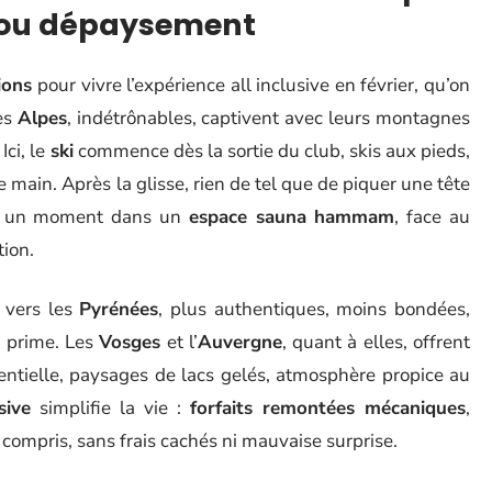
ige ou dépaysement
ions
pour vivre l’expérience all inclusive en février, qu’on
Les
Alpes
, indétrônables, captivent avec leurs montagnes
Ici, le
ski
commence dès la sortie du club, skis aux pieds,
 main. Après la glisse, rien de tel que de piquer une tête
r un moment dans un
espace sauna hammam
, face au
tion.
t vers les
Pyrénées
, plus authentiques, moins bondées,
e prime. Les
Vosges
et l’
Auvergne
, quant à elles, offrent
entielle, paysages de lacs gelés, atmosphère propice au
sive
simplifie la vie :
forfaits remontées mécaniques
,
 compris, sans frais cachés ni mauvaise surprise.