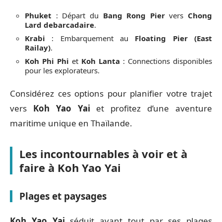
Phuket
: Départ du
Bang Rong Pier
vers
Chong
Lard debarcadaire
.
Krabi
: Embarquement au
Floating Pier (East
Railay)
.
Koh Phi Phi
et
Koh Lanta
: Connections disponibles
pour les explorateurs.
Considérez ces options pour planifier votre trajet
vers
Koh Yao Yai
et profitez d’une aventure
maritime unique en Thaïlande.
Les incontournables à voir et à
faire à Koh Yao Yai
Plages et paysages
Koh Yao Yai
séduit avant tout par ses plages