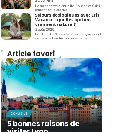
4 août 2026
Le trajet en train entre Île-Rousse et Calvi
attire chaque été des
…
Séjours écologiques avec Iris
Vacance : quelles options
vraiment nature ?
1 août 2026
En 2023, 62 % des familles françaises ont
déclaré rechercher un hébergement
…
Article favori
CONSEILS
5 bonnes raisons de
visiter Lyon