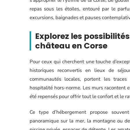
s’approprier le rythme de la Corse, de goûter 
repas sous les étoiles, entouré par le parf
excursions, baignades et pauses contemplati
Explorez les possibilit
château en Corse
Pour ceux qui cherchent une touche d’except
historiques reconvertis en lieux de séjou
communautés locales, portent les traces
hospitalité hors-norme. Les murs racontent enc
été repensés pour offrir tout le confort et le 
Ce type d’hébergement propose souvent
panoramique sur la mer, la montagne ou de p
piscine privée, espaces de détente. Les amateu