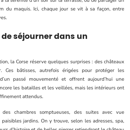
à la sérénité d’un soir sur la terrasse, ou de partager un
um du maquis. Ici, chaque jour se vit à sa façon, entre
ves.
és de séjourner dans un
ion, la Corse réserve quelques surprises : des châteaux
r. Ces bâtisses, autrefois érigées pour protéger les
 d’un passé mouvementé et offrent aujourd’hui une
ore les batailles et les veillées, mais les intérieurs ont
raffinement attendus.
 des chambres somptueuses, des suites avec vue
aisibles jardins. On y trouve, selon les adresses, spa,
rs d’histoire et de belles pierres retiendront le château