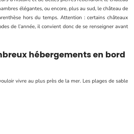
chambres élégantes, ou encore, plus au sud, le château de
parenthèse hors du temps. Attention : certains châteaux
odes de l’année, il convient donc de se renseigner avant
nombreux hébergements en bord
ouloir vivre au plus près de la mer. Les plages de sable
lles : autant de décors pour des hébergements variés, du
, en passant par les appartements de vacances ou les
 une sélection large, adaptée à toutes les envies.
es plus belles plages de Corse, il suffit de cibler Calvi,
uver un logement de charme les pieds dans l’eau. Ici, la