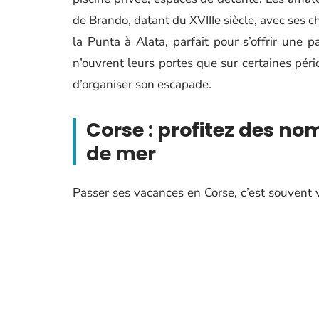
de Brando, datant du XVIIIe siècle, avec ses 
la Punta à Alata, parfait pour s’offrir une 
n’ouvrent leurs portes que sur certaines péri
d’organiser son escapade.
Corse : profitez des 
de mer
Passer ses vacances en Corse, c’est souvent v
fin, l’eau turquoise, les criques confidentie
petit hôtel de charme à la villa familiale
chambres d’hôtes. Les propriétaires proposent
Pour ceux qui souhaitent profiter pleinement d
Saint-Florent, Ajaccio ou Bonifacio pour tro