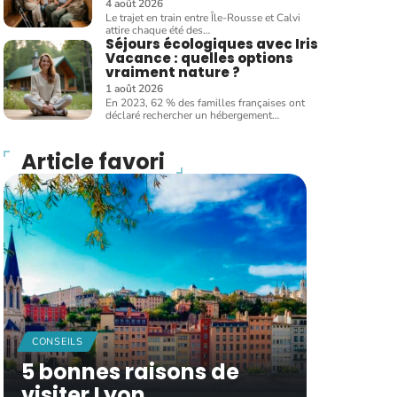
4 août 2026
Le trajet en train entre Île-Rousse et Calvi
attire chaque été des
…
Séjours écologiques avec Iris
Vacance : quelles options
vraiment nature ?
1 août 2026
En 2023, 62 % des familles françaises ont
déclaré rechercher un hébergement
…
Article favori
CONSEILS
5 bonnes raisons de
visiter Lyon