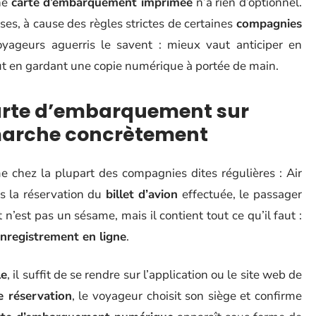
ne
carte d’embarquement imprimée
n’a rien d’optionnel.
es, à cause des règles strictes de certaines
compagnies
oyageurs aguerris le savent : mieux vaut anticiper en
ut en gardant une copie numérique à portée de main.
 carte d’embarquement sur
marche concrètement
 chez la plupart des compagnies dites régulières : Air
is la réservation du
billet d’avion
effectuée, le passager
 n’est pas un sésame, mais il contient tout ce qu’il faut :
nregistrement en ligne
.
le
, il suffit de se rendre sur l’application ou le site web de
 réservation
, le voyageur choisit son siège et confirme