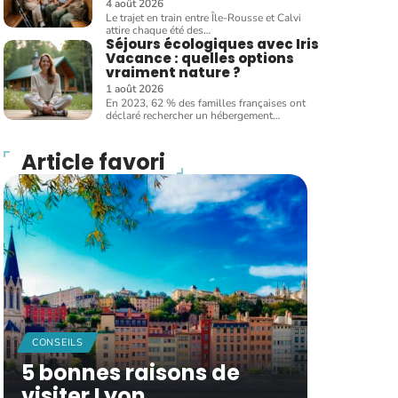
4 août 2026
Le trajet en train entre Île-Rousse et Calvi
attire chaque été des
…
Séjours écologiques avec Iris
Vacance : quelles options
vraiment nature ?
1 août 2026
En 2023, 62 % des familles françaises ont
déclaré rechercher un hébergement
…
Article favori
CONSEILS
5 bonnes raisons de
visiter Lyon